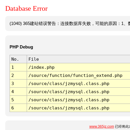
Database Error
(1040) 365建站错误警告：连接数据库失败，可能的原因：1、数
PHP Debug
No.
File
1
/index.php
2
/source/function/function_extend.php
3
/source/class/jzmysql.class.php
4
/source/class/jzmysql.class.php
5
/source/class/jzmysql.class.php
6
/source/class/jzmysql.class.php
www.365jz.com
已经将此