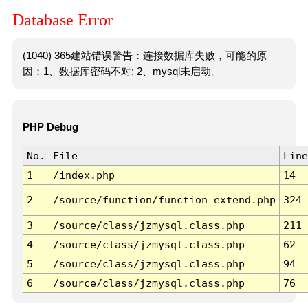
Database Error
(1040) 365建站错误警告：连接数据库失败，可能的原
因：1、数据库密码不对; 2、mysql未启动。
PHP Debug
No.
File
Line
1
/index.php
14
2
/source/function/function_extend.php
324
3
/source/class/jzmysql.class.php
211
4
/source/class/jzmysql.class.php
62
5
/source/class/jzmysql.class.php
94
6
/source/class/jzmysql.class.php
76