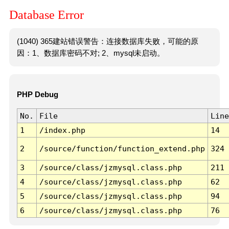
Database Error
(1040) 365建站错误警告：连接数据库失败，可能的原
因：1、数据库密码不对; 2、mysql未启动。
PHP Debug
No.
File
Line
1
/index.php
14
2
/source/function/function_extend.php
324
3
/source/class/jzmysql.class.php
211
4
/source/class/jzmysql.class.php
62
5
/source/class/jzmysql.class.php
94
6
/source/class/jzmysql.class.php
76