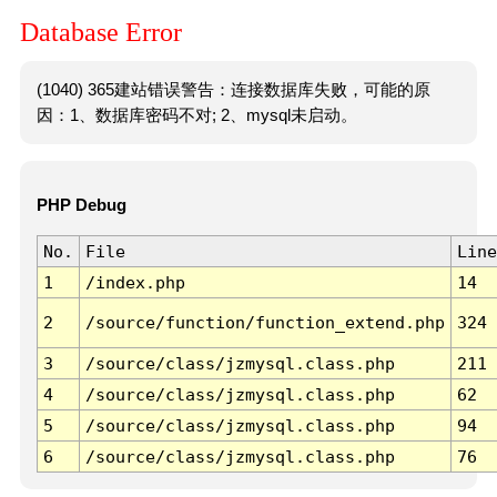
Database Error
(1040) 365建站错误警告：连接数据库失败，可能的原
因：1、数据库密码不对; 2、mysql未启动。
PHP Debug
No.
File
Line
1
/index.php
14
2
/source/function/function_extend.php
324
3
/source/class/jzmysql.class.php
211
4
/source/class/jzmysql.class.php
62
5
/source/class/jzmysql.class.php
94
6
/source/class/jzmysql.class.php
76