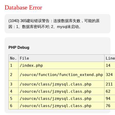
Database Error
(1040) 365建站错误警告：连接数据库失败，可能的原
因：1、数据库密码不对; 2、mysql未启动。
PHP Debug
No.
File
Line
1
/index.php
14
2
/source/function/function_extend.php
324
3
/source/class/jzmysql.class.php
211
4
/source/class/jzmysql.class.php
62
5
/source/class/jzmysql.class.php
94
6
/source/class/jzmysql.class.php
76