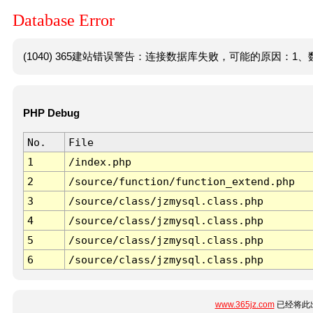
Database Error
(1040) 365建站错误警告：连接数据库失败，可能的原因：1、数
PHP Debug
No.
File
1
/index.php
2
/source/function/function_extend.php
3
/source/class/jzmysql.class.php
4
/source/class/jzmysql.class.php
5
/source/class/jzmysql.class.php
6
/source/class/jzmysql.class.php
www.365jz.com
已经将此