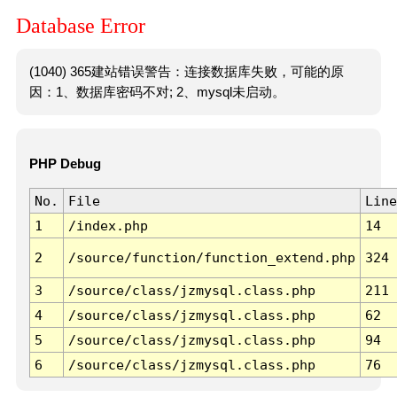
Database Error
(1040) 365建站错误警告：连接数据库失败，可能的原
因：1、数据库密码不对; 2、mysql未启动。
PHP Debug
No.
File
Line
1
/index.php
14
2
/source/function/function_extend.php
324
3
/source/class/jzmysql.class.php
211
4
/source/class/jzmysql.class.php
62
5
/source/class/jzmysql.class.php
94
6
/source/class/jzmysql.class.php
76