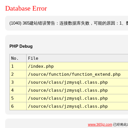
Database Error
(1040) 365建站错误警告：连接数据库失败，可能的原因：1、数
PHP Debug
No.
File
1
/index.php
2
/source/function/function_extend.php
3
/source/class/jzmysql.class.php
4
/source/class/jzmysql.class.php
5
/source/class/jzmysql.class.php
6
/source/class/jzmysql.class.php
www.365jz.com
已经将此