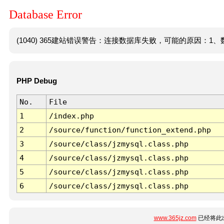
Database Error
(1040) 365建站错误警告：连接数据库失败，可能的原因：1、数
PHP Debug
No.
File
1
/index.php
2
/source/function/function_extend.php
3
/source/class/jzmysql.class.php
4
/source/class/jzmysql.class.php
5
/source/class/jzmysql.class.php
6
/source/class/jzmysql.class.php
www.365jz.com
已经将此