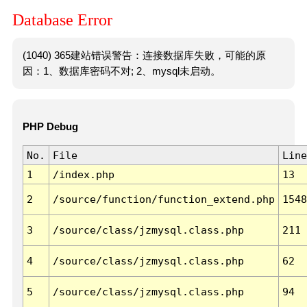
Database Error
(1040) 365建站错误警告：连接数据库失败，可能的原
因：1、数据库密码不对; 2、mysql未启动。
PHP Debug
No.
File
Line
1
/index.php
13
2
/source/function/function_extend.php
1548
3
/source/class/jzmysql.class.php
211
4
/source/class/jzmysql.class.php
62
5
/source/class/jzmysql.class.php
94