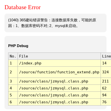
Database Error
(1040) 365建站错误警告：连接数据库失败，可能的原
因：1、数据库密码不对; 2、mysql未启动。
PHP Debug
No.
File
Line
1
/index.php
14
2
/source/function/function_extend.php
324
3
/source/class/jzmysql.class.php
211
4
/source/class/jzmysql.class.php
62
5
/source/class/jzmysql.class.php
94
6
/source/class/jzmysql.class.php
76