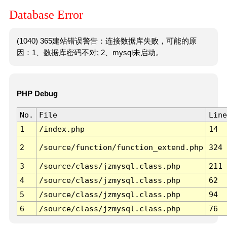
Database Error
(1040) 365建站错误警告：连接数据库失败，可能的原
因：1、数据库密码不对; 2、mysql未启动。
PHP Debug
No.
File
Line
1
/index.php
14
2
/source/function/function_extend.php
324
3
/source/class/jzmysql.class.php
211
4
/source/class/jzmysql.class.php
62
5
/source/class/jzmysql.class.php
94
6
/source/class/jzmysql.class.php
76