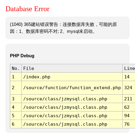
Database Error
(1040) 365建站错误警告：连接数据库失败，可能的原
因：1、数据库密码不对; 2、mysql未启动。
PHP Debug
No.
File
Line
1
/index.php
14
2
/source/function/function_extend.php
324
3
/source/class/jzmysql.class.php
211
4
/source/class/jzmysql.class.php
62
5
/source/class/jzmysql.class.php
94
6
/source/class/jzmysql.class.php
76