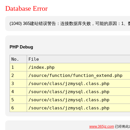
Database Error
(1040) 365建站错误警告：连接数据库失败，可能的原因：1、数
PHP Debug
No.
File
1
/index.php
2
/source/function/function_extend.php
3
/source/class/jzmysql.class.php
4
/source/class/jzmysql.class.php
5
/source/class/jzmysql.class.php
6
/source/class/jzmysql.class.php
www.365jz.com
已经将此