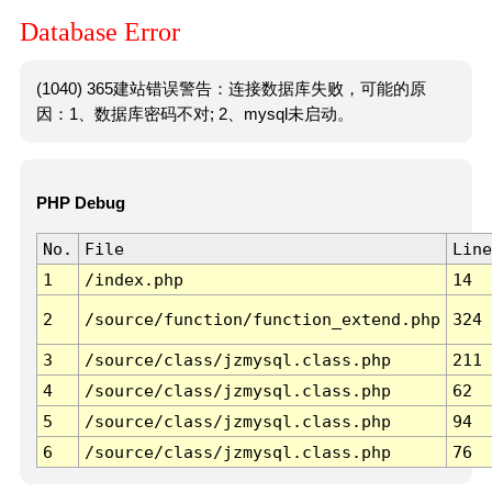
Database Error
(1040) 365建站错误警告：连接数据库失败，可能的原
因：1、数据库密码不对; 2、mysql未启动。
PHP Debug
No.
File
Line
1
/index.php
14
2
/source/function/function_extend.php
324
3
/source/class/jzmysql.class.php
211
4
/source/class/jzmysql.class.php
62
5
/source/class/jzmysql.class.php
94
6
/source/class/jzmysql.class.php
76