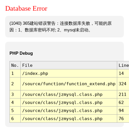
Database Error
(1040) 365建站错误警告：连接数据库失败，可能的原
因：1、数据库密码不对; 2、mysql未启动。
PHP Debug
No.
File
Line
1
/index.php
14
2
/source/function/function_extend.php
324
3
/source/class/jzmysql.class.php
211
4
/source/class/jzmysql.class.php
62
5
/source/class/jzmysql.class.php
94
6
/source/class/jzmysql.class.php
76