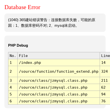
Database Error
(1040) 365建站错误警告：连接数据库失败，可能的原
因：1、数据库密码不对; 2、mysql未启动。
PHP Debug
No.
File
Line
1
/index.php
14
2
/source/function/function_extend.php
324
3
/source/class/jzmysql.class.php
211
4
/source/class/jzmysql.class.php
62
5
/source/class/jzmysql.class.php
94
6
/source/class/jzmysql.class.php
76