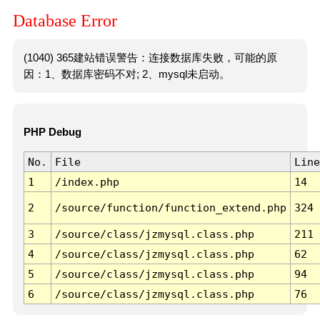
Database Error
(1040) 365建站错误警告：连接数据库失败，可能的原
因：1、数据库密码不对; 2、mysql未启动。
PHP Debug
No.
File
Line
1
/index.php
14
2
/source/function/function_extend.php
324
3
/source/class/jzmysql.class.php
211
4
/source/class/jzmysql.class.php
62
5
/source/class/jzmysql.class.php
94
6
/source/class/jzmysql.class.php
76