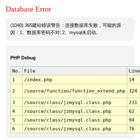
Database Error
(1040) 365建站错误警告：连接数据库失败，可能的原
因：1、数据库密码不对; 2、mysql未启动。
PHP Debug
No.
File
Line
1
/index.php
14
2
/source/function/function_extend.php
324
3
/source/class/jzmysql.class.php
211
4
/source/class/jzmysql.class.php
62
5
/source/class/jzmysql.class.php
94
6
/source/class/jzmysql.class.php
76