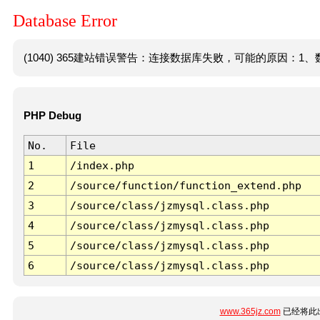
Database Error
(1040) 365建站错误警告：连接数据库失败，可能的原因：1、数
PHP Debug
No.
File
1
/index.php
2
/source/function/function_extend.php
3
/source/class/jzmysql.class.php
4
/source/class/jzmysql.class.php
5
/source/class/jzmysql.class.php
6
/source/class/jzmysql.class.php
www.365jz.com
已经将此