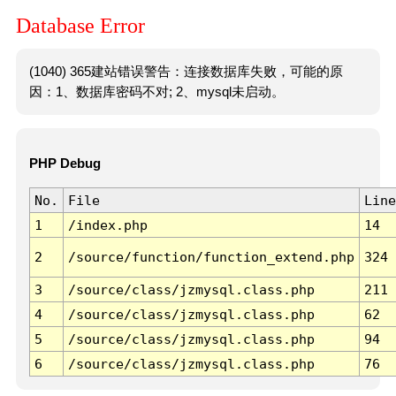
Database Error
(1040) 365建站错误警告：连接数据库失败，可能的原
因：1、数据库密码不对; 2、mysql未启动。
PHP Debug
No.
File
Line
1
/index.php
14
2
/source/function/function_extend.php
324
3
/source/class/jzmysql.class.php
211
4
/source/class/jzmysql.class.php
62
5
/source/class/jzmysql.class.php
94
6
/source/class/jzmysql.class.php
76