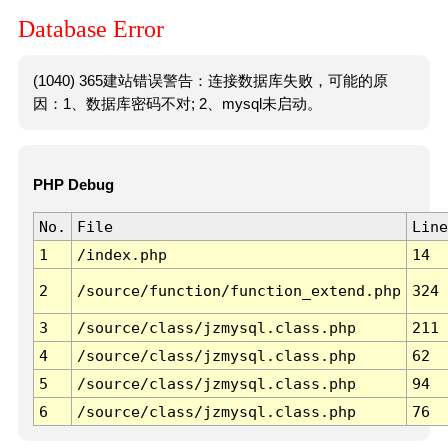
Database Error
(1040) 365建站错误警告：连接数据库失败，可能的原
因：1、数据库密码不对; 2、mysql未启动。
PHP Debug
No.
File
Line
1
/index.php
14
2
/source/function/function_extend.php
324
3
/source/class/jzmysql.class.php
211
4
/source/class/jzmysql.class.php
62
5
/source/class/jzmysql.class.php
94
6
/source/class/jzmysql.class.php
76