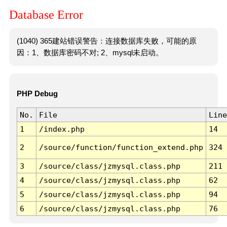
Database Error
(1040) 365建站错误警告：连接数据库失败，可能的原
因：1、数据库密码不对; 2、mysql未启动。
PHP Debug
No.
File
Line
1
/index.php
14
2
/source/function/function_extend.php
324
3
/source/class/jzmysql.class.php
211
4
/source/class/jzmysql.class.php
62
5
/source/class/jzmysql.class.php
94
6
/source/class/jzmysql.class.php
76