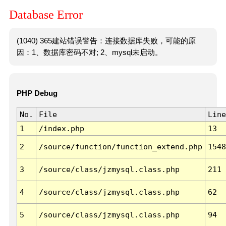
Database Error
(1040) 365建站错误警告：连接数据库失败，可能的原
因：1、数据库密码不对; 2、mysql未启动。
PHP Debug
No.
File
Line
1
/index.php
13
2
/source/function/function_extend.php
1548
3
/source/class/jzmysql.class.php
211
4
/source/class/jzmysql.class.php
62
5
/source/class/jzmysql.class.php
94