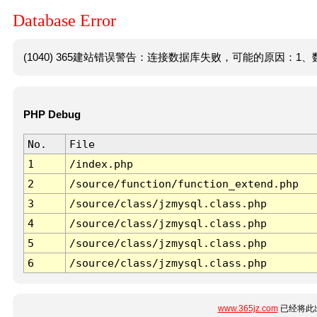
Database Error
(1040) 365建站错误警告：连接数据库失败，可能的原因：1、数
PHP Debug
No.
File
1
/index.php
2
/source/function/function_extend.php
3
/source/class/jzmysql.class.php
4
/source/class/jzmysql.class.php
5
/source/class/jzmysql.class.php
6
/source/class/jzmysql.class.php
www.365jz.com
已经将此