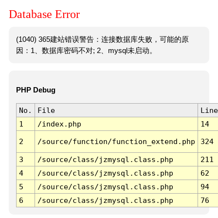
Database Error
(1040) 365建站错误警告：连接数据库失败，可能的原
因：1、数据库密码不对; 2、mysql未启动。
PHP Debug
No.
File
Line
1
/index.php
14
2
/source/function/function_extend.php
324
3
/source/class/jzmysql.class.php
211
4
/source/class/jzmysql.class.php
62
5
/source/class/jzmysql.class.php
94
6
/source/class/jzmysql.class.php
76