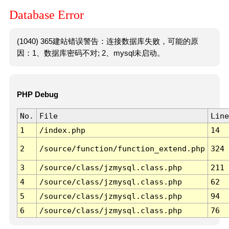
Database Error
(1040) 365建站错误警告：连接数据库失败，可能的原
因：1、数据库密码不对; 2、mysql未启动。
PHP Debug
No.
File
Line
1
/index.php
14
2
/source/function/function_extend.php
324
3
/source/class/jzmysql.class.php
211
4
/source/class/jzmysql.class.php
62
5
/source/class/jzmysql.class.php
94
6
/source/class/jzmysql.class.php
76