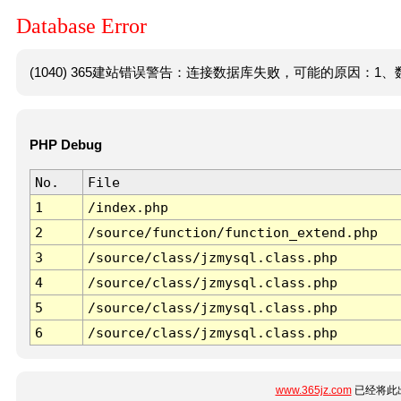
Database Error
(1040) 365建站错误警告：连接数据库失败，可能的原因：1、数
PHP Debug
No.
File
1
/index.php
2
/source/function/function_extend.php
3
/source/class/jzmysql.class.php
4
/source/class/jzmysql.class.php
5
/source/class/jzmysql.class.php
6
/source/class/jzmysql.class.php
www.365jz.com
已经将此