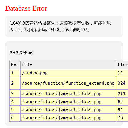
Database Error
(1040) 365建站错误警告：连接数据库失败，可能的原
因：1、数据库密码不对; 2、mysql未启动。
PHP Debug
No.
File
Line
1
/index.php
14
2
/source/function/function_extend.php
324
3
/source/class/jzmysql.class.php
211
4
/source/class/jzmysql.class.php
62
5
/source/class/jzmysql.class.php
94
6
/source/class/jzmysql.class.php
76