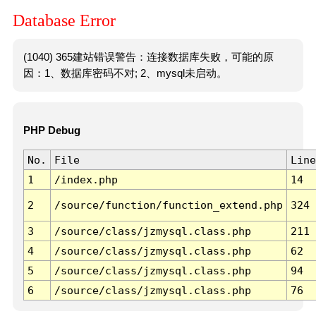
Database Error
(1040) 365建站错误警告：连接数据库失败，可能的原
因：1、数据库密码不对; 2、mysql未启动。
PHP Debug
No.
File
Line
1
/index.php
14
2
/source/function/function_extend.php
324
3
/source/class/jzmysql.class.php
211
4
/source/class/jzmysql.class.php
62
5
/source/class/jzmysql.class.php
94
6
/source/class/jzmysql.class.php
76