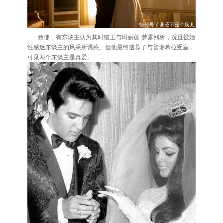
致使，有东谈主认为其时猫王与玛丽莲·梦露剖析，况且被她
性感迷东谈主的风采所诱惑。但他最终遴荐了与普瑞希拉受室，
可见两个东谈主是真爱。