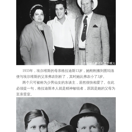
1933年，埃尔维斯的母亲格拉迪斯13岁，她刚刚搬到图珀洛
便与埃尔维斯的父亲弗农剖析了，其时她比弗农小了3岁。
两个只可被称为少男仙女的东谈主，居然很快相爱了。在此
必须提一句，格拉迪斯本人就是精神敏锐者，原因是她的父母为
至亲受室。