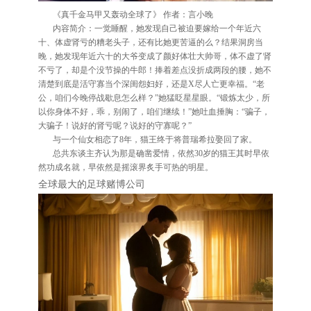
《真千金马甲又轰动全球了》 作者：言小晚
内容简介：一觉睡醒，她发现自己被迫要嫁给一个年近六
十、体虚肾亏的糟老头子，还有比她更苦逼的么？结果洞房当
晚，她发现年近六十的大爷变成了颜好体壮大帅哥，体不虚了肾
不亏了，却是个没节操的牛郎！捧着差点没折成两段的腰，她不
清楚到底是活守寡当个深闺怨妇好，还是X尽人亡更幸福。“老
公，咱们今晚停战歇息怎么样？”她猛眨星星眼。“锻炼太少，所
以你身体不好，乖，别闹了，咱们继续！”她吐血捶胸：“骗子，
大骗子！说好的肾亏呢？说好的守寡呢？”
与一个仙女相恋了8年，猫王终于将普瑞希拉娶回了家。
总共东谈主齐认为那是确凿爱情，依然30岁的猫王其时早依
然功成名就，早依然是摇滚界炙手可热的明星。
全球最大的足球赌博公司