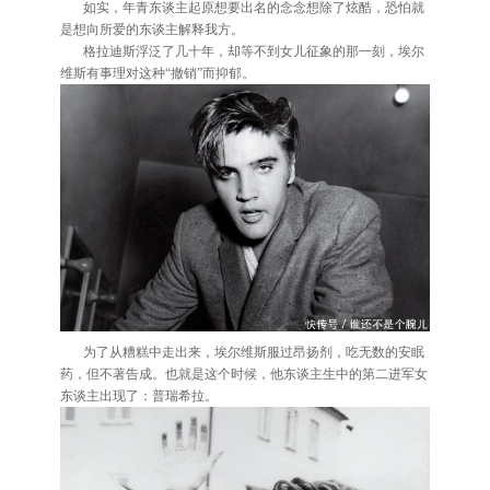
如实，年青东谈主起原想要出名的念念想除了炫酷，恐怕就
是想向所爱的东谈主解释我方。
格拉迪斯浮泛了几十年，却等不到女儿征象的那一刻，埃尔
维斯有事理对这种“撤销”而抑郁。
为了从糟糕中走出来，埃尔维斯服过昂扬剂，吃无数的安眠
药，但不著告成。也就是这个时候，他东谈主生中的第二进军女
东谈主出现了：普瑞希拉。