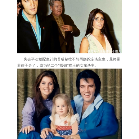
失去平淡婚配生计的普瑞希拉不想再蹉跎东谈主生，最终带
着孩子走了，成为第二个“撤销”猫王的女东谈主。