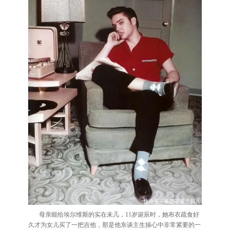
母亲能给埃尔维斯的实在未几，11岁诞辰时，她布衣疏食好
久才为女儿买了一把吉他，那是他东谈主生操心中非常紧要的一