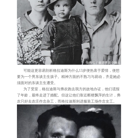
可能这更容易剖析格拉迪斯为什么13岁便热衷于爱情，便想
要为一个男东谈主生孩子。精神方面的不熟习与易动，齐是她必
须面对的东谈主生遭受。
为了受室，格拉迪斯与弗农跑去我方的故地办证，他们谎报
了年龄，最终走进了婚配。但这让他们靠近断梗飘萍的生计，弗
农只好去农庄作念杂工，而格拉迪斯则进服装工场作念女工。