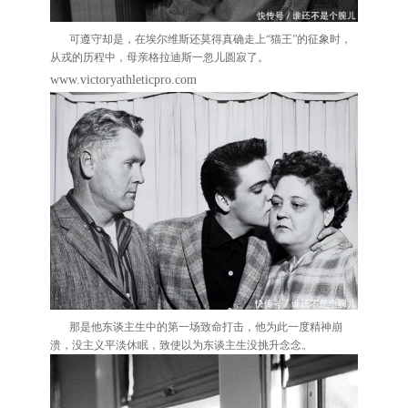
可遵守却是，在埃尔维斯还莫得真确走上“猫王”的征象时，
从戎的历程中，母亲格拉迪斯一忽儿圆寂了。
www.victoryathleticpro.com
那是他东谈主生中的第一场致命打击，他为此一度精神崩
溃，没主义平淡休眠，致使以为东谈主生没挑升念念。