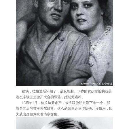
很快，拉格迪斯怀胎了，是双胞胎。14岁的女孩靠近的就是
这么东谈主生掀开大合的际遇，她别无遴荐。
1935年1月，格拉迪斯难产，最终双胞胎只活下来一个，那
就是其后的猫王埃尔维斯。这么的荣幸并莫得给他几许快乐，因
为从出身便意味着清寒交集。