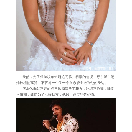
天然，为了保持埃尔维斯这飞腾、粗豪的心境，牙东谈主汤
姆扶植他离异，不吝将一个又一个女东谈主送到他的身边。
底本休眠就不好的猫王透彻流放了我方，吃饭不依期，睡觉
不依期，致使为了麻醉我方，他只可通过犯禁药物。