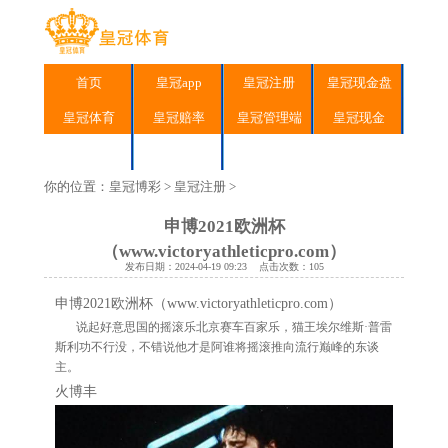
首页
皇冠app
皇冠注册
皇冠现金盘
皇冠体育
皇冠赔率
皇冠管理端
皇冠现金
皇冠网站
皇冠分红
你的位置：
皇冠博彩
>
皇冠注册
>
申博2021欧洲杯
（www.victoryathleticpro.com）
发布日期：2024-04-19 09:23 点击次数：105
申博2021欧洲杯（www.victoryathleticpro.com）
说起好意思国的摇滚乐北京赛车百家乐，猫王埃尔维斯·普雷
斯利功不行没，不错说他才是阿谁将摇滚推向流行巅峰的东谈
主。
火博丰