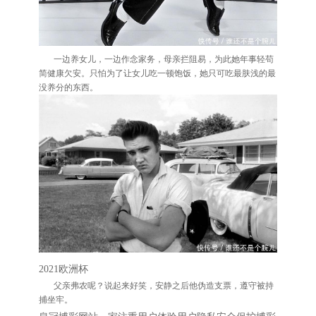
一边养女儿，一边作念家务，母亲拦阻易，为此她年事轻苟
简健康欠安。只怕为了让女儿吃一顿饱饭，她只可吃最肤浅的最
没养分的东西。
2021欧洲杯
父亲弗农呢？说起来好笑，安静之后他伪造支票，遵守被持
捕坐牢。