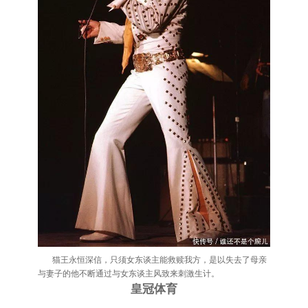
猫王永恒深信，只须女东谈主能救赎我方，是以失去了母亲
与妻子的他不断通过与女东谈主风致来刺激生计。
皇冠体育