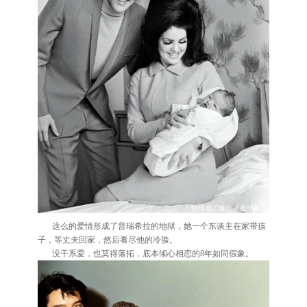
这么的爱情形成了普瑞希拉的地狱，她一个东谈主在家带孩
子，等丈夫回家，然后看尽他的冷脸。
没干系爱，也莫得落拓，底本倾心相恋的8年如同假象。