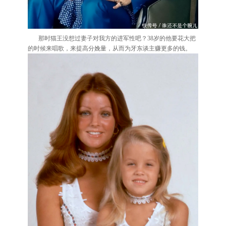
那时猫王没想过妻子对我方的进军性吧？38岁的他要花大把
的时候来唱歌，来提高分娩量，从而为牙东谈主赚更多的钱。