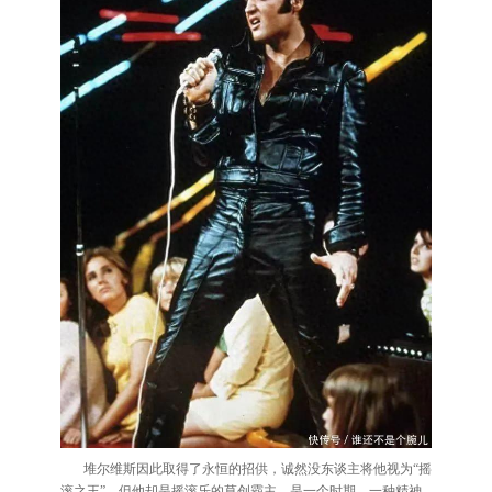
堆尔维斯因此取得了永恒的招供，诚然没东谈主将他视为“摇
滚之王”，但他却是摇滚乐的草创霸主，是一个时期，一种精神