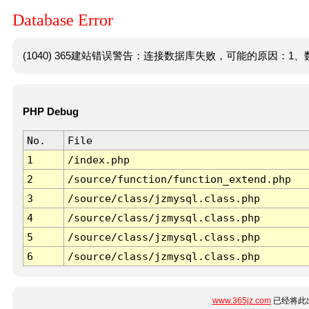
Database Error
(1040) 365建站错误警告：连接数据库失败，可能的原因：1、数
PHP Debug
No.
File
1
/index.php
2
/source/function/function_extend.php
3
/source/class/jzmysql.class.php
4
/source/class/jzmysql.class.php
5
/source/class/jzmysql.class.php
6
/source/class/jzmysql.class.php
www.365jz.com
已经将此