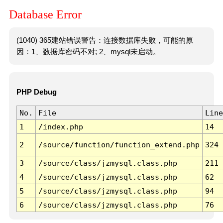
Database Error
(1040) 365建站错误警告：连接数据库失败，可能的原
因：1、数据库密码不对; 2、mysql未启动。
PHP Debug
No.
File
Line
1
/index.php
14
2
/source/function/function_extend.php
324
3
/source/class/jzmysql.class.php
211
4
/source/class/jzmysql.class.php
62
5
/source/class/jzmysql.class.php
94
6
/source/class/jzmysql.class.php
76