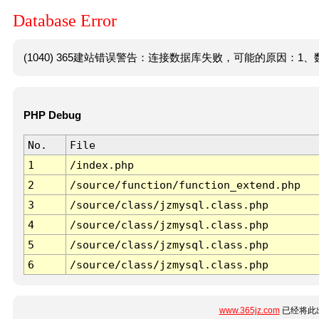
Database Error
(1040) 365建站错误警告：连接数据库失败，可能的原因：1、数
PHP Debug
No.
File
1
/index.php
2
/source/function/function_extend.php
3
/source/class/jzmysql.class.php
4
/source/class/jzmysql.class.php
5
/source/class/jzmysql.class.php
6
/source/class/jzmysql.class.php
www.365jz.com
已经将此