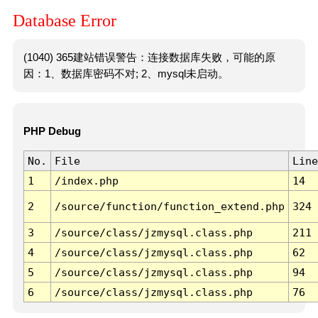
Database Error
(1040) 365建站错误警告：连接数据库失败，可能的原
因：1、数据库密码不对; 2、mysql未启动。
PHP Debug
No.
File
Line
1
/index.php
14
2
/source/function/function_extend.php
324
3
/source/class/jzmysql.class.php
211
4
/source/class/jzmysql.class.php
62
5
/source/class/jzmysql.class.php
94
6
/source/class/jzmysql.class.php
76