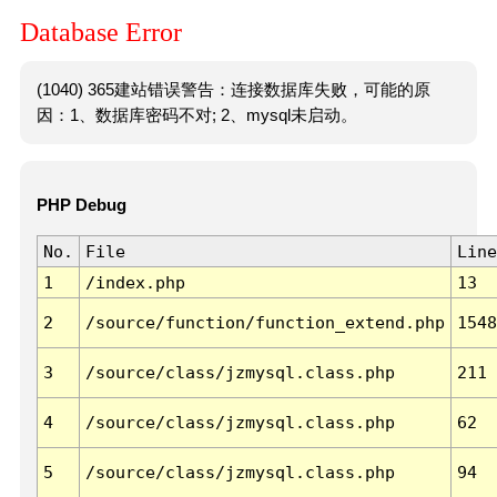
Database Error
(1040) 365建站错误警告：连接数据库失败，可能的原
因：1、数据库密码不对; 2、mysql未启动。
PHP Debug
No.
File
Line
1
/index.php
13
2
/source/function/function_extend.php
1548
3
/source/class/jzmysql.class.php
211
4
/source/class/jzmysql.class.php
62
5
/source/class/jzmysql.class.php
94