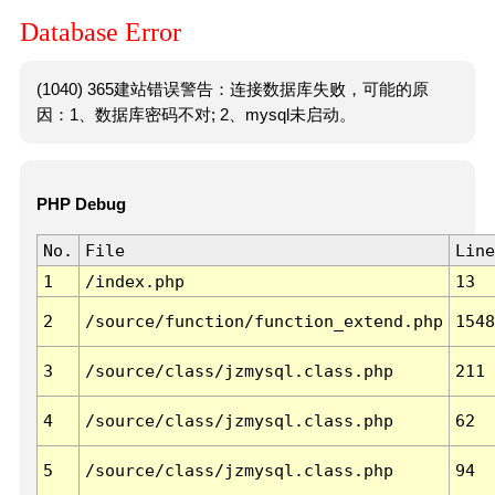
Database Error
(1040) 365建站错误警告：连接数据库失败，可能的原
因：1、数据库密码不对; 2、mysql未启动。
PHP Debug
No.
File
Line
1
/index.php
13
2
/source/function/function_extend.php
1548
3
/source/class/jzmysql.class.php
211
4
/source/class/jzmysql.class.php
62
5
/source/class/jzmysql.class.php
94