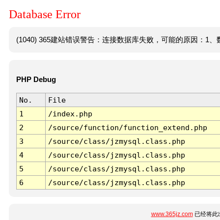
Database Error
(1040) 365建站错误警告：连接数据库失败，可能的原因：1、数
PHP Debug
No.
File
1
/index.php
2
/source/function/function_extend.php
3
/source/class/jzmysql.class.php
4
/source/class/jzmysql.class.php
5
/source/class/jzmysql.class.php
6
/source/class/jzmysql.class.php
www.365jz.com
已经将此